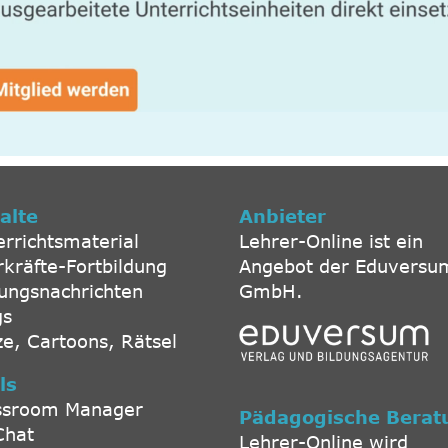
alte
Anbieter
errichtsmaterial
Lehrer-Online ist ein
rkräfte-Fortbildung
Angebot der Eduversu
dungsnachrichten
GmbH.
gs
ze, Cartoons, Rätsel
ls
ssroom Manager
Pädagogische Berat
Chat
Lehrer-Online wird