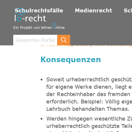
Schulrechtsfälle
Medienrecht
Sc
Ein Projekt von
lo-recht
Abgrenzung freie Benutzung
Konsequenzen
Soweit urheberrechtlich geschüt
für eigene Werke dienen, liegt e
der Rechteinhaber des fremden W
erforderlich. Beispiel: Völlig e
Lehrbuch behandelten Themas.
Werden hingegen wesentliche Zü
urheberrechtlich geschützte Tei